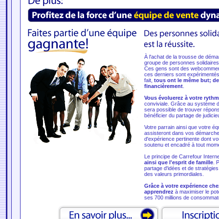
À l'achat de la trousse de déma
groupe de personnes solidaires do
Ces gens sont des webcommerça
ces derniers sont expérimentés
fait,
tous ont le même but; d
financièrement
.
Vous évoluerez à votre ryth
conviviale. Grâce au système d
sera possible de trouver répons
bénéficier du partage de judicie
Votre parrain ainsi que votre é
assisteront dans vos démarche
d'expérience pertinente dont vo
soutenu et encadré à tout mom
Le principe de Carrefour Intern
ainsi que l'esprit de famille
. 
partage d'idées et de stratégies 
des valeurs primordiales.
Grâce à votre expérience che
apprendrez
à maximiser le poten
ses 700 millions de consommat